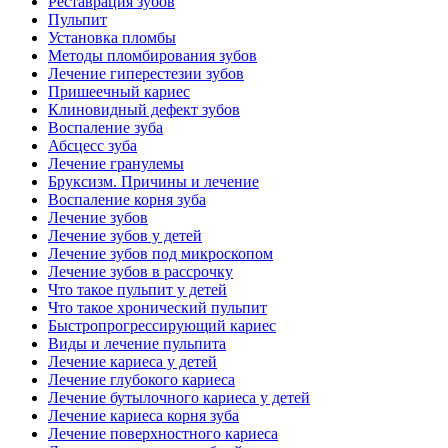
Реставрация зубов
Пульпит
Установка пломбы
Методы пломбирования зубов
Лечение гиперестезии зубов
Пришеечный кариес
Клиновидный дефект зубов
Воспаление зуба
Абсцесс зуба
Лечение гранулемы
Бруксизм. Причины и лечение
Воспаление корня зуба
Лечение зубов
Лечение зубов у детей
Лечение зубов под микроскопом
Лечение зубов в рассрочку
Что такое пульпит у детей
Что такое хронический пульпит
Быстропрогрессирующий кариес
Виды и лечение пульпита
Лечение кариеса у детей
Лечение глубокого кариеса
Лечение бутылочного кариеса у детей
Лечение кариеса корня зуба
Лечение поверхностного кариеса