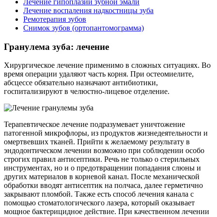
Лечение гипоплазии зубной эмали
Лечение воспаления надкостницы зуба
Ремотерапия зубов
Снимок зубов (ортопантомограмма)
Гранулема зуба: лечение
Хирургическое лечение применимо в сложных ситуациях. Во
время операции удаляют часть корня. При остеомиелите,
абсцессе обязательно назначают антибиотики,
госпитализируют в челюстно-лицевое отделение.
Терапевтическое лечение подразумевает уничтожение
патогенной микрофлоры, из продуктов жизнедеятельности и
омертвевших тканей. Прийти к желаемому результату в
эндодонтическом лечении возможно при соблюдении особо
строгих правил антисептики. Речь не только о стерильных
инструментах, но и о предотвращении попадания слюны и
других материалов в корневой канал. После механической
обработки вводят антисептик на полчаса, далее герметично
закрывают пломбой. Также есть способ лечения канала с
помощью стоматологического лазера, который оказывает
мощное бактерицидное действие. При качественном лечении