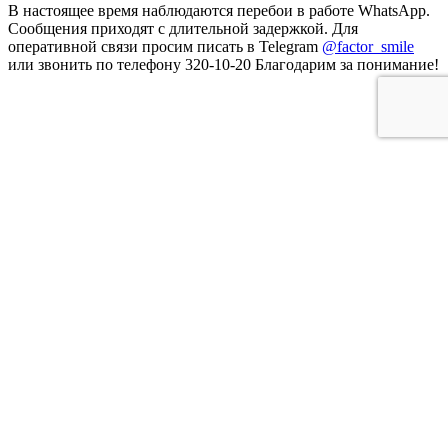
В настоящее время наблюдаются перебои в работе WhatsApp.
Сообщения приходят с длительной задержкой. Для
оперативной связи просим писать в Telegram
@factor_smile
или звонить по телефону 320-10-20 Благодарим за понимание!
Указанные на сайте цены не являются публичной офертой.
Определить точную стоимость лечения возможно только на
приеме у врача.
Медицинские услуги имеют противопоказания, необходима
консультация специалиста.
Клинические рекомендации
Политика конфиденциальности
© Все
права защищены. 2013- 2026