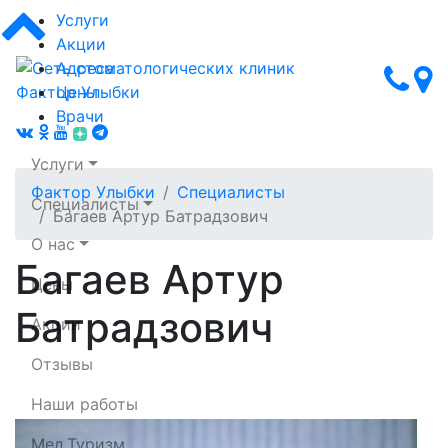
Услуги
Акции
Адреса
Цены
Врачи
Услуги
Фактор Улыбки
Специалисты
Специалисты
Багаев Артур Батрадзович
О нас
Багаев Артур
Цены
Сеть стоматологических клиник Фактор Улыбки
Батрадзович
Акции
Отзывы
Наши работы
Мед.Туризм