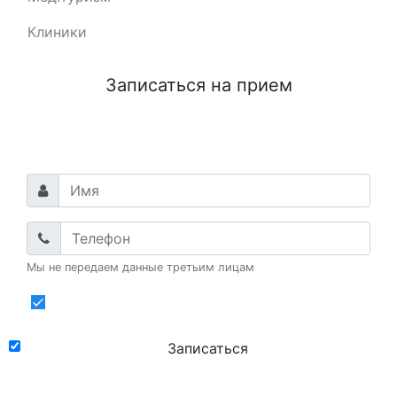
Лечение без скрытых расходов и
Клиники
дополнительных платежей
Применяются передовые технологии и
импортные материалы
Записаться на прием
Гарантия качества на долгие годы
Все наши услуги доступны в кредит
Записаться на прием
Мы не передаем данные третьим лицам
Даю
согласие
на обработку
персональных данных
Записаться