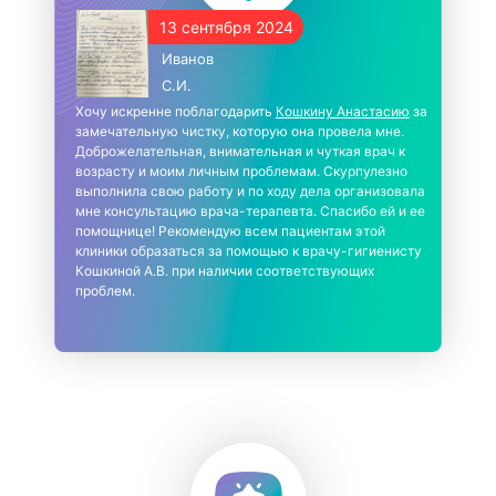
13 сентября 2024
Иванов
С.И.
Хочу искренне поблагодарить
Кошкину Анастасию
за
замечательную чистку, которую она провела мне.
Доброжелательная, внимательная и чуткая врач к
возрасту и моим личным проблемам. Скурпулезно
выполнила свою работу и по ходу дела организовала
мне консультацию врача-терапевта. Спасибо ей и ее
помощнице! Рекомендую всем пациентам этой
клиники образаться за помощью к врачу-гигиенисту
Кошкиной А.В. при наличии соответствующих
проблем.