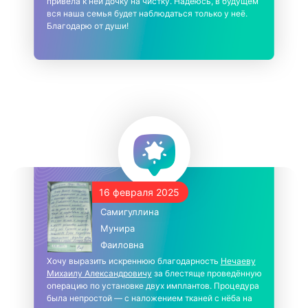
привела к ней дочку на чистку. Надеюсь, в будущем
вся наша семья будет наблюдаться только у неё.
Благодарю от души!
16 февраля 2025
Самигуллина
Мунира
Фаиловна
Хочу выразить искреннюю благодарность
Нечаеву
Михаилу Александровичу
за блестяще проведённую
операцию по установке двух имплантов. Процедура
была непростой — с наложением тканей с нёба на