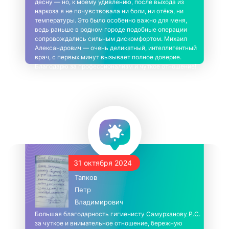
десну — но, к моему удивлению, после выхода из
наркоза я не почувствовала ни боли, ни отёка, ни
температуры. Это было особенно важно для меня,
ведь раньше в родном городе подобные операции
сопровождались сильным дискомфортом. Михаил
Александрович — очень деликатный, интеллигентный
врач, с первых минут вызывает полное доверие.
Благодарю за профессионализм и чуткое отношение!
31 октября 2024
Тапков
Петр
Владимирович
Большая благодарность гигиенисту
Самурханову Р.С.
за чуткое и внимательное отношение, бережную