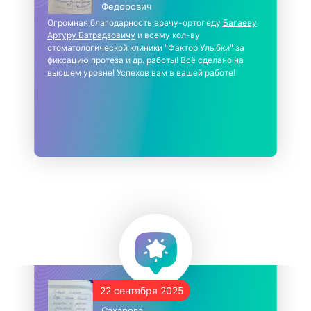
Федорович
Огромная благодарность врачу-ортопеду
Багаеву
Артуру Батрадзовичу
и всему кол-ву
стоматологической клиники "Фактор Улыбки" за
фиксацию протеза и др. работы! Всё сделано на
высшем уровне! Успехов вам в вашей работе!
22 сентября 2025
Сахарова