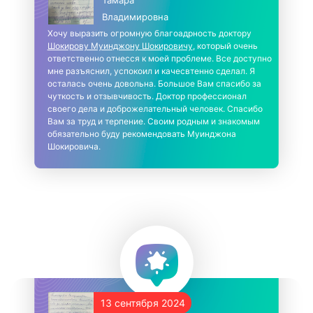
Владимировна
Хочу выразить огромную благоадрность доктору
Шокирову Муинджону Шокировичу
, который очень
ответственно отнесся к моей проблеме. Все доступно
мне разъяснил, успокоил и качесвтенно сделал. Я
осталась очень довольна. Большое Вам спасибо за
чуткость и отзывчивость. Доктор профессионал
своего дела и доброжелательный человек. Спасибо
Вам за труд и терпение. Своим родным и знакомым
обязательно буду рекомендовать Муинджона
Шокировича.
13 сентября 2024