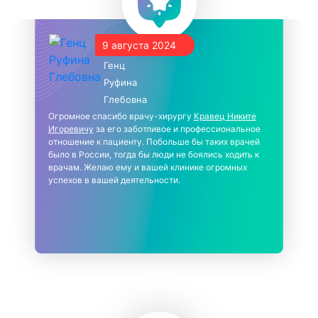
9 августа 2024
Генц
Руфина
Глебовна
Огромное спасибо врачу-хирургу
Кравец Никите
Игоревичу
за его заботливое и профессиональное
отношение к пациенту. Побольше бы таких врачей
было в России, тогда бы люди не боялись ходить к
врачам. Желаю ему и вашей клинике огромных
успехов в вашей деятельности.