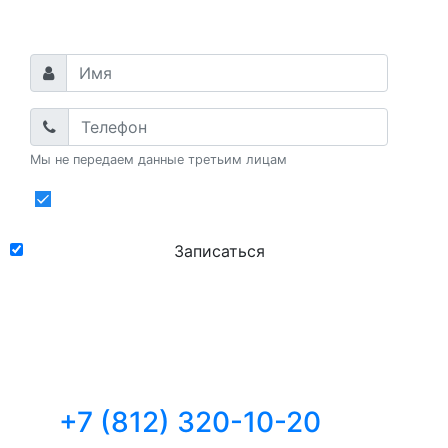
вас проконсультируем!
Мы не передаем данные третьим лицам
Даю
согласие
на обработку
персональных данных
Записаться
Оставьте заявку на консультацию, и мы
ответим на все ваши вопросы,
сориентируем по ценам и срокам, поможем
выбрать день и время записи или звоните
по телефону:
+7 (812) 320-10-20