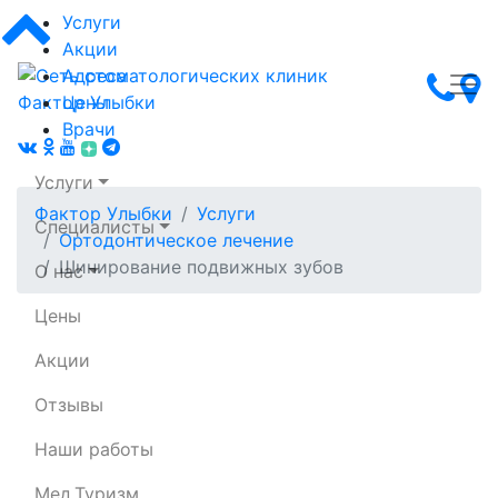
Услуги
Акции
Адреса
Цены
Врачи
Услуги
Фактор Улыбки
Услуги
Специалисты
Ортодонтическое лечение
Шинирование подвижных зубов
О нас
Цены
Сеть стоматологических клиник Фактор Улыбки
Акции
Шинирование зубов
Отзывы
Наши работы
Выгодные цены на шинирование
подвижных зубов
Мед.Туризм