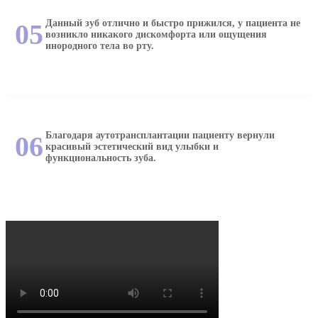
Данный зуб отлично и быстро прижился, у пациента не
05
возникло никакого дискомфорта или ощущения
инородного тела во рту.
Благодаря аутотрансплантации пациенту вернули
06
красивый эстетический вид улыбки и
функциональность зуба.