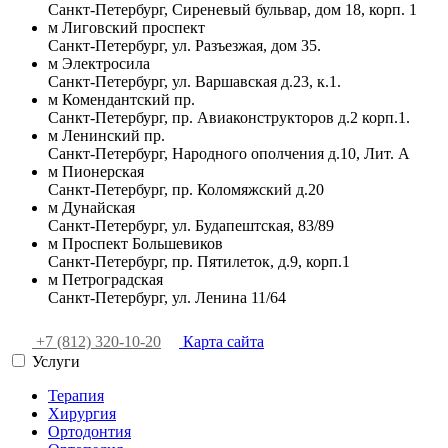
Санкт-Петербург
,
Сиреневый бульвар, дом 18, корп. 1
м
Лиговский проспект
Санкт-Петербург
,
ул. Разъезжая, дом 35.
м
Электросила
Санкт-Петербург
,
ул. Варшавская д.23, к.1.
м
Комендантский пр.
Санкт-Петербург
,
пр. Авиаконструкторов д.2 корп.1.
м
Ленинский пр.
Санкт-Петербург
,
Народного ополчения д.10, Лит. А
м
Пионерская
Санкт-Петербург
,
пр. Коломяжский д.20
м
Дунайская
Санкт-Петербург
,
ул. Будапештская, 83/89
м
Проспект Большевиков
Санкт-Петербург
,
пр. Пятилеток, д.9, корп.1
м
Петроградская
Санкт-Петербург
,
ул. Ленина 11/64
+7 (812) 320-10-20
Карта сайта
Услуги
Терапия
Хирургия
Ортодонтия