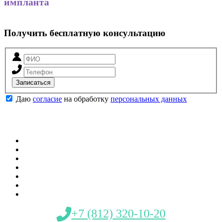
импланта
Получить бесплатную консультацию
Записаться
Даю
согласие
на обработку
персональных данных
Аутотрансплантация
Имплантация All-on-4
Импланты Nobel
Синус лифтинг
Импланты Osstem
Наращивание костной массы
Имплантация зубов в кредит
+7 (812) 320-10-20