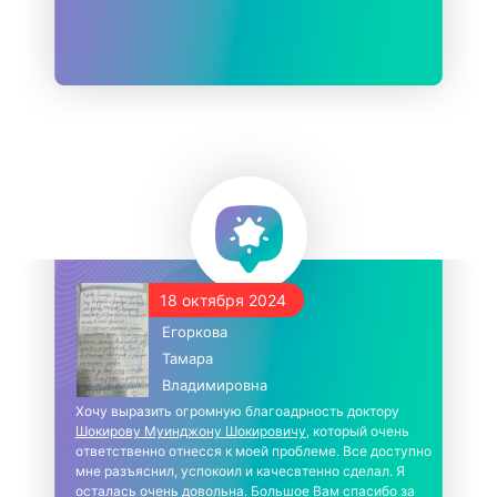
18 октября 2024
Егоркова
Тамара
Владимировна
Хочу выразить огромную благоадрность доктору
Шокирову Муинджону Шокировичу
, который очень
ответственно отнесся к моей проблеме. Все доступно
мне разъяснил, успокоил и качесвтенно сделал. Я
осталась очень довольна. Большое Вам спасибо за