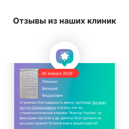
Отзывы из наших клиник
26 января 2026
Пятинин
Валерий
Федорович
Огромная благодарность врачу-ортопеду
Багаеву
Артуру Батрадзовичу
и всему кол-ву
стоматологической клиники "Фактор Улыбки" за
фиксацию протеза и др. работы! Всё сделано на
высшем уровне! Успехов вам в вашей работе!