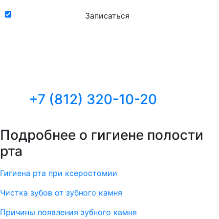
Записаться
Оставьте заявку на консультацию, и мы
ответим на все ваши вопросы,
сориентируем по ценам и срокам, поможем
выбрать день и время записи или звоните
по телефону:
+7 (812) 320-10-20
Подробнее о гигиене полости
рта
Гигиена рта при ксеростомии
Чистка зубов от зубного камня
Причины появления зубного камня