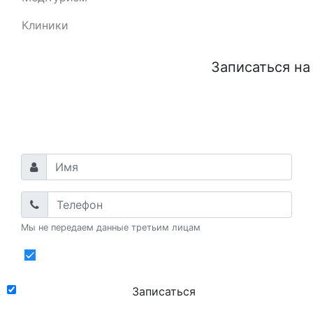
гигиену рта
Клиники
Лечение без скрытых расходов и
дополнительных платежей
Применяются передовые технологии и
Записаться на
импортные материалы
Гарантия качества на долгие годы
Все наши услуги доступны в кредит
Записаться на прием
Мы не передаем данные третьим лицам
Даю
согласие
на обработку
персональных данных
Записаться