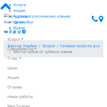
Услуги
Акции
Адреса
Цены
Врачи
Услуги
Фактор Улыбки
Услуги
Гигиена полости рта
Специалисты
Чистка зубов от зубного камня
О нас
Цены
Сеть стоматологических клиник Фактор Улыбки
Чистка зубного
Акции
камня
Отзывы
Наши работы
Выгодные цены на профессиональную
Мед.Туризм