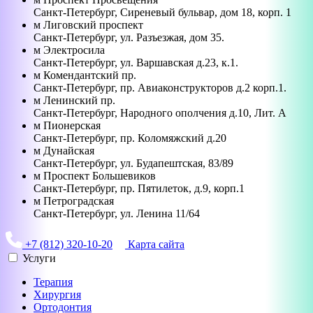
Санкт-Петербург
,
Сиреневый бульвар, дом 18, корп. 1
м
Лиговский проспект
Санкт-Петербург
,
ул. Разъезжая, дом 35.
м
Электросила
Санкт-Петербург
,
ул. Варшавская д.23, к.1.
м
Комендантский пр.
Санкт-Петербург
,
пр. Авиаконструкторов д.2 корп.1.
м
Ленинский пр.
Санкт-Петербург
,
Народного ополчения д.10, Лит. А
м
Пионерская
Санкт-Петербург
,
пр. Коломяжский д.20
м
Дунайская
Санкт-Петербург
,
ул. Будапештская, 83/89
м
Проспект Большевиков
Санкт-Петербург
,
пр. Пятилеток, д.9, корп.1
м
Петроградская
Санкт-Петербург
,
ул. Ленина 11/64
+7 (812) 320-10-20
Карта сайта
Услуги
Терапия
Хирургия
Ортодонтия