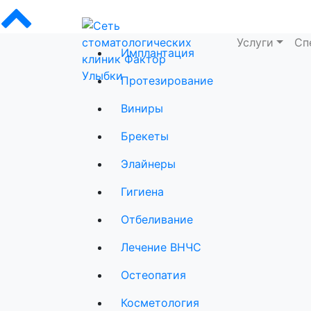
Услуги
Сп
Имплантация
Сеть стоматологических клиник Фактор
Протезирование
Виниры
Брекеты
Элайнеры
Гигиена
Отбеливание
Лечение ВНЧС
Остеопатия
Косметология