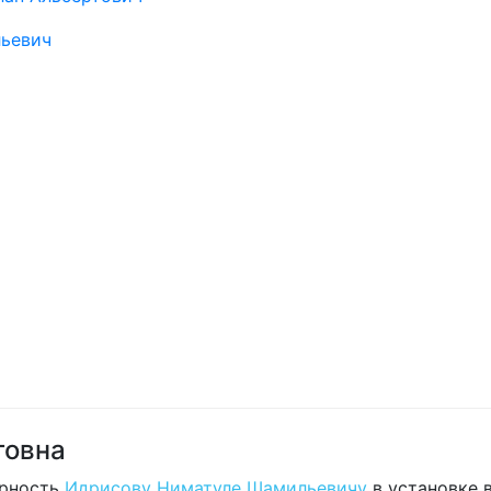
ьевич
вна
ость
Идрисову Ниматуле Шамильевичу
в установке вин