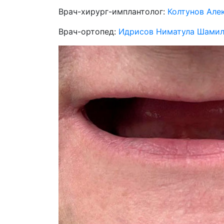
Врач-хирург-имплантолог:
Колтунов Але
Врач-ортопед:
Идрисов Ниматула Шамил