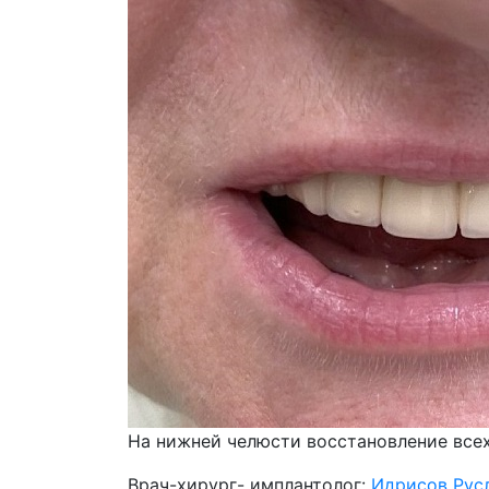
На нижней челюсти восстановление всех 
Врач-хирург- имплантолог:
Идрисов Рус