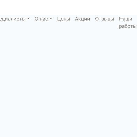
ециалисты
О нас
Цены
Акции
Отзывы
Наши
 Улыбки
работы