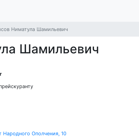
сов Ниматула Шамильевич
ула Шамильевич
т
 прейскуранту
т Народного Ополчения, 10