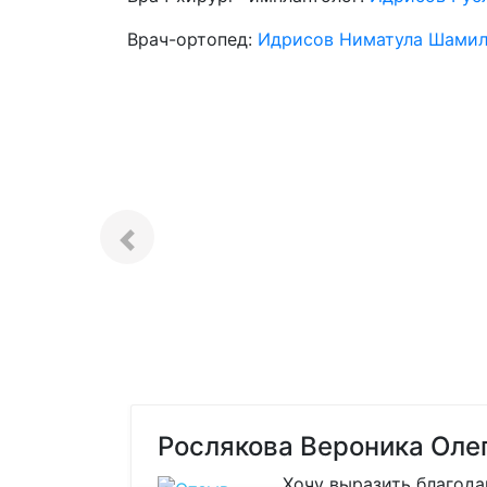
Врач-ортопед:
Идрисов Ниматула Шамил
Рослякова Вероника Олего
Хочу выразить благодарн