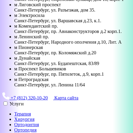
м
Лиговский проспект
Санкт-Петербург
,
ул. Разъезжая, дом 35.
м
Электросила
Санкт-Петербург
,
ул. Варшавская д.23, к.1.
м
Комендантский пр.
Санкт-Петербург
,
пр. Авиаконструкторов д.2 корп.1.
м
Ленинский пр.
Санкт-Петербург
,
Народного ополчения д.10, Лит. А
м
Пионерская
Санкт-Петербург
,
пр. Коломяжский д.20
м
Дунайская
Санкт-Петербург
,
ул. Будапештская, 83/89
м
Проспект Большевиков
Санкт-Петербург
,
пр. Пятилеток, д.9, корп.1
м
Петроградская
Санкт-Петербург
,
ул. Ленина 11/64
+7 (812) 320-10-20
Карта сайта
Услуги
Терапия
Хирургия
Ортодонтия
Ортопедия