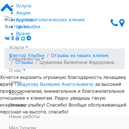
Услуги
Акции
Адреса
Цены
Врачи
Услуги
Фактор Улыбки
Отзывы из наших клиник
Специалисты
Отзывы
Шувалова Валентина Федоровна
О нас
Хочется выразить огромную благодарность лечащему
Цены
врачу
Гайдукову Валерию Анатольевичу
за высокий
Сеть стоматологических клиник Фактор Улыбки
профессионализм, внимательное и благожелательное
Акции
отношение к клиентам. Редко увидишь такую
искреннюю улыбку! Спасибо! Вообще обслуживающий
Отзывы
персонал на высоте, спасибо!
Наши работы
Мед.Туризм