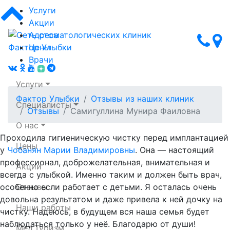
Услуги
Акции
Адреса
Цены
Врачи
Услуги
Фактор Улыбки
Отзывы из наших клиник
Специалисты
Отзывы
Самигуллина Мунира Фаиловна
О нас
Проходила гигиеническую чистку перед имплантацией
Цены
у
Чобанян Марии Владимировны
. Она — настоящий
Сеть стоматологических клиник Фактор Улыбки
профессионал, доброжелательная, внимательная и
Акции
всегда с улыбкой. Именно таким и должен быть врач,
особенно если работает с детьми. Я осталась очень
Отзывы
довольна результатом и даже привела к ней дочку на
Наши работы
чистку. Надеюсь, в будущем вся наша семья будет
наблюдаться только у неё. Благодарю от души!
Мед.Туризм