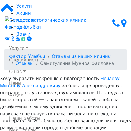
Услуги
Акции
Адреса
Цены
Врачи
Услуги
Фактор Улыбки
Отзывы из наших клиник
Специалисты
Отзывы
Самигуллина Мунира Фаиловна
О нас
Хочу выразить искреннюю благодарность
Нечаеву
Цены
Михаилу Александровичу
за блестяще проведённую
Сеть стоматологических клиник Фактор Улыбки
операцию по установке двух имплантов. Процедура
Акции
была непростой — с наложением тканей с нёба на
десну — но, к моему удивлению, после выхода из
Отзывы
наркоза я не почувствовала ни боли, ни отёка, ни
Наши работы
температуры. Это было особенно важно для меня, ведь
раньше в родном городе подобные операции
Мед.Туризм