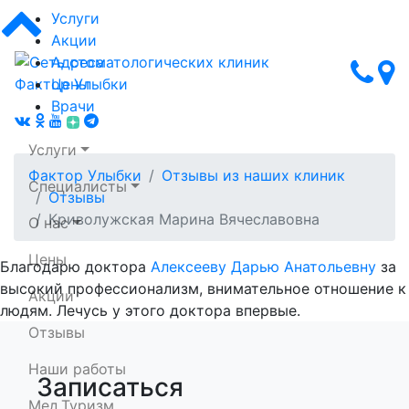
Услуги
Акции
Адреса
Цены
Врачи
Услуги
Фактор Улыбки
Отзывы из наших клиник
Специалисты
Отзывы
Криволужская Марина Вячеславовна
О нас
Цены
Благодарю доктора
Алексееву Дарью Анатольевну
за
Сеть стоматологических клиник Фактор Улыбки
высокий профессионализм, внимательное отношение к
Акции
людям. Лечусь у этого доктора впервые.
Отзывы
Наши работы
Записаться
Мед.Туризм