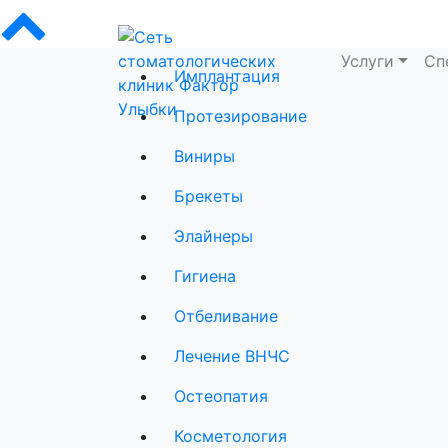
Услуги
Сп
Имплантация
Сеть стоматологических клиник Фактор
Протезирование
Виниры
Брекеты
Элайнеры
Гигиена
Отбеливание
Лечение ВНЧС
Остеопатия
Косметология