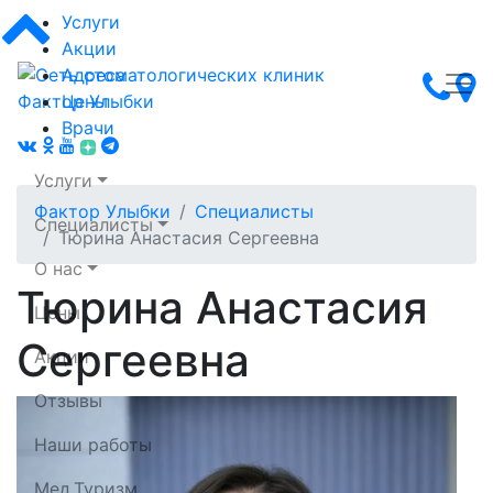
Услуги
Акции
Адреса
Цены
Врачи
Услуги
Фактор Улыбки
Специалисты
Специалисты
Тюрина Анастасия Сергеевна
О нас
Тюрина Анастасия
Цены
Сеть стоматологических клиник Фактор Улыбки
Сергеевна
Акции
Отзывы
Наши работы
Мед.Туризм