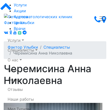
Услуги
Акции
Адреса
Цены
Врачи
Услуги
Фактор Улыбки
Специалисты
Специалисты
Черемисина Анна Николаевна
О нас
Черемисина Анна
Цены
Сеть стоматологических клиник Фактор Улыбки
Николаевна
Акции
Отзывы
Наши работы
Мед.Туризм